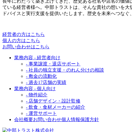
長年にわたって築き上げてきた、歴史ある社名や店名の価値
ている経営者様へ。中部トラストは、そんな貴社の想いを大
ドバイスと実行支援を提供いたします。歴史を未来へつなぐ
経営者の方はこちら
個人の方はこちら
お問い合わせはこちら
業務内容 - 経営者向け
- 事業譲渡・退店サポート
- 社員の独立支援・のれん分けの相談
- 敷金の流動化
- 過去17店舗の実績
業務内容 - 個人向け
- 物件紹介
- 店舗デザイン・設計監修
- 飲食・食材メーカーの紹介
- 運営サポート
会社概要
お問い合わせ
個人情報保護方針