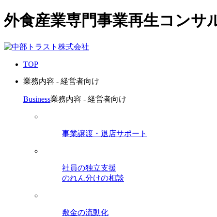
外食産業専門事業再生コンサ
TOP
業務内容 - 経営者向け
Business
業務内容 - 経営者向け
事業譲渡・退店サポート
社員の独立支援
のれん分けの相談
敷金の流動化